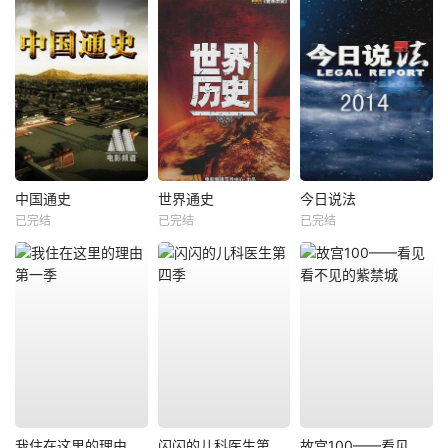
中国通史
世界通史
今日说法
已完结
已完结
已完结
我住在这里的理由第一季
闪闪的儿科医生第四季
故宫100——看见看不见的紫禁城