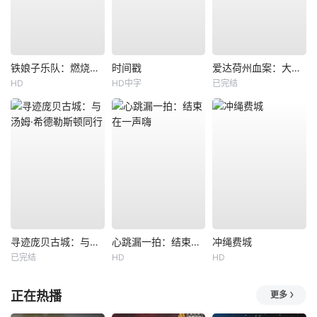
铁娘子乐队：燃烧雄心
时间戳
爱达荷州血案：大学梦魇
HD
HD中字
已完结
寻迹庞贝古城：与汤姆·希德勒斯顿同行
心跳漏一拍：结束在一声嗨
冲绳费城
已完结
HD
HD
正在热播
更多