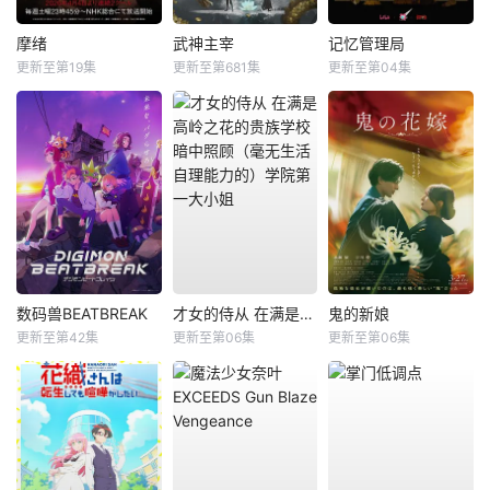
摩绪
武神主宰
记忆管理局
更新至第19集
更新至第681集
更新至第04集
数码兽BEATBREAK
才女的侍从 在满是高岭之花的贵族学校暗中照顾（毫无生活自理能力的）学院第一大小姐
鬼的新娘
更新至第42集
更新至第06集
更新至第06集