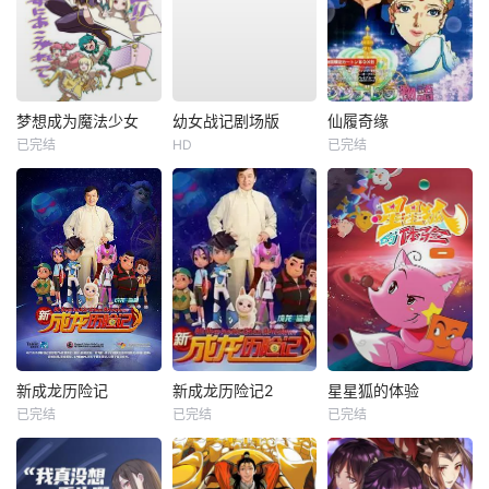
梦想成为魔法少女
幼女战记剧场版
仙履奇缘
已完结
HD
已完结
新成龙历险记
新成龙历险记2
星星狐的体验
已完结
已完结
已完结