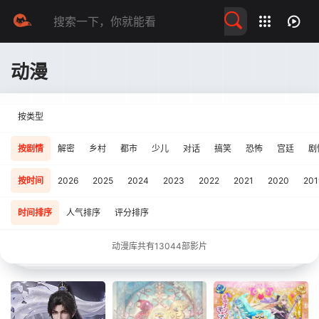
留言求片
动漫
按类型
按剧情
解密
乡村
都市
少儿
对话
搞笑
恐怖
宫廷
剧
按时间
2026
2025
2024
2023
2022
2021
2020
201
时间排序
人气排序
评分排序
动漫库共有
13044
部影片