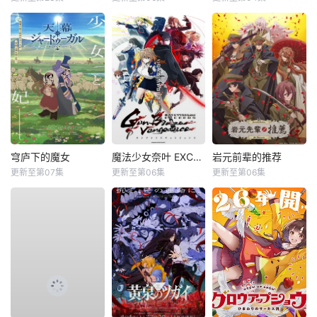
穹庐下的魔女
魔法少女奈叶 EXCEEDS Gun Blaze Vengeance
岩元前辈的推荐
更新至第07集
更新至第06集
更新至第06集