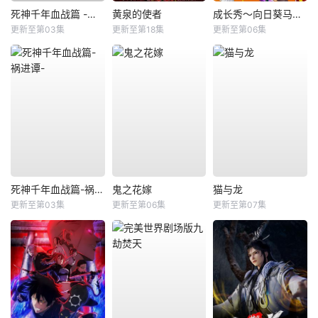
死神千年血战篇 -祸进谭-
黄泉的使者
成长秀～向日葵马戏团～
更新至第03集
更新至第18集
更新至第06集
死神千年血战篇-祸进谭-
鬼之花嫁
猫与龙
更新至第03集
更新至第06集
更新至第07集