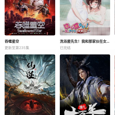
吞噬星空
洗浴屋先生！我和那家伙在女浴池！？
更新至第235集
已完结