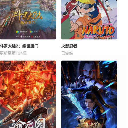
斗罗大陆2：绝世唐门
火影忍者
更新至第164集
已完结