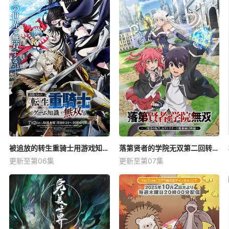
被追放的转生重骑士用游戏知识开无双
落第贤者的学院无双第二回转生，S等级作弊魔术师冒险记
更新至第06集
更新至第07集