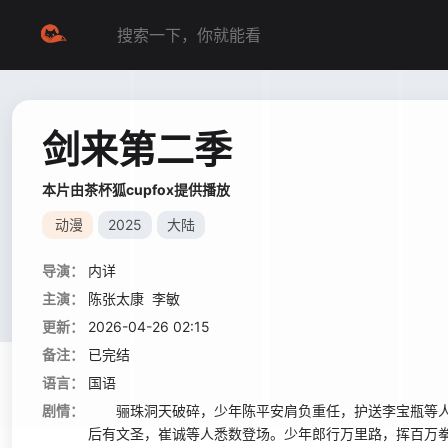
剑来第二季
本片由茶杯狐cupfox提供播放
动漫
2025
大陆
导演：
内详
主演：
陈张太康
李敏
更新：
2026-04-26 02:15
备注：
已完结
语言：
国语
剧情：
骊珠洞天破碎，少年陈平安肩负重任，护送李宝瓶等人
后有文圣，崔诚等人悉数登场。少年郎行万里路，挥百万拳