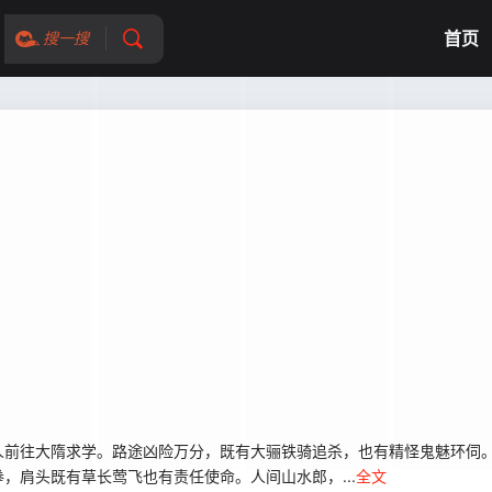
首页
搜一搜
前往大隋求学。路途凶险万分，既有大骊铁骑追杀，也有精怪鬼魅环伺。
，肩头既有草长莺飞也有责任使命。人间山水郎，...
全文