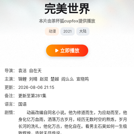
完美世界
本片由茶杯狐cupfox提供播放
动漫
2021
大陆
立即播放
导演：
袁洁
自在天
主演：
锦鲤
刘晴
赵双
楚越
阎么么
宣晓鸣
更新：
2026-08-06 21:15
备注：
更新至第281集
语言：
国语
剧情：
动画改编自同名小说。他为修道而生，为应劫而至，他
身化亿万血雨，洒落万古岁月，经历无数时空的熬炼，岁月
长河的洗礼，他化万古，他化自在。看男主石昊如何一生极
致辉煌，造就无尽传说。