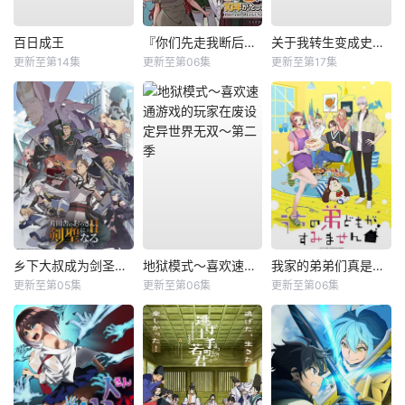
百日成王
『你们先走我断后』，于是10年后我成为了传说
关于我转生变成史莱姆这档事第四季
更新至第14集
更新至第06集
更新至第17集
乡下大叔成为剑圣第二季
地狱模式～喜欢速通游戏的玩家在废设定异世界无双～第二季
我家的弟弟们真是让您费心了
更新至第05集
更新至第06集
更新至第06集