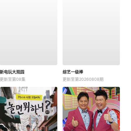
新电玩大观园
综艺一级棒
更新至第08集
更新至第20260808期