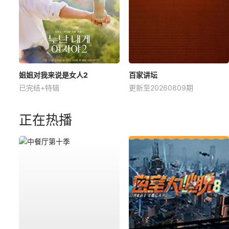
姐姐对我来说是女人2
百家讲坛
已完结+特辑
更新至20260809期
正在热播