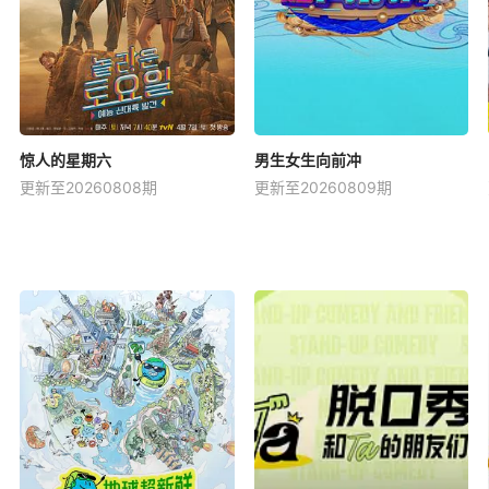
惊人的星期六
男生女生向前冲
更新至20260808期
更新至20260809期