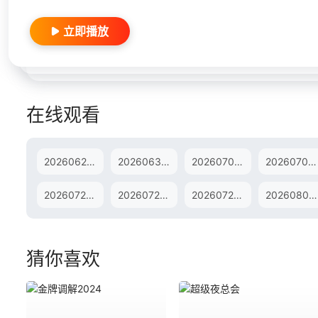
立即播放
在线观看
20260629期
20260630期
20260701期
20260706期
20260727期
20260728期
20260729期
20260803期
猜你喜欢