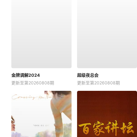
金牌调解2024
超级夜总会
更新至第20260808期
更新至第20260808期