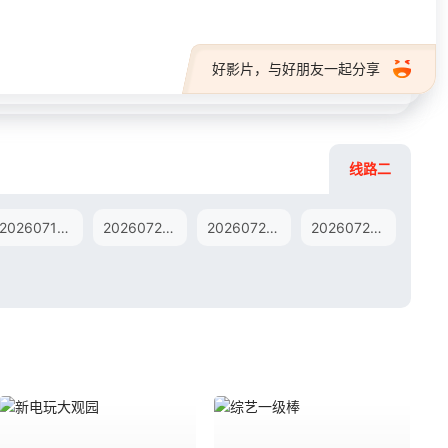
好影片，与好朋友一起分享
线路二
20260715期
20260720期
20260721期
20260722期