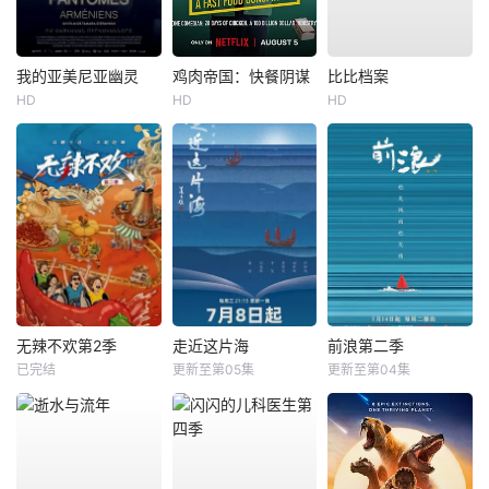
我的亚美尼亚幽灵
鸡肉帝国：快餐阴谋
比比档案
HD
HD
HD
无辣不欢第2季
走近这片海
前浪第二季
已完结
更新至第05集
更新至第04集