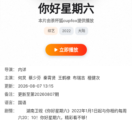
你好星期六
本片由茶杯狐cupfox提供播放
综艺
2022
大陆
立即播放
导演：
内详
主演：
何炅
蔡少芬
秦霄贤
王鹤棣
布瑞吉
檀健次
更新：
2026-08-07 13:15
备注：
更新至第20260807期
语言：
国语
剧情：
湖南卫视《你好星期六》2022年1月1日起与你相约每周
六20：10！你好星期六，精彩看不够！