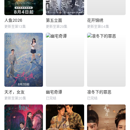
人鱼2026
第五立面
花开锦绣
更新至第13集
更新至第29集
更新至第04集
天才，女友
幽宅奇谭
凛冬下的罪恶
更新至第20集
已完结
已完结