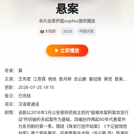
悬案
本片由茶杯狐cupfox提供播放
大陆剧
2026
中国大陆
立即播放
导演：
算
主演：
王传君
江奇霖
杨烁
郎月婷
岳云鹏
姜冠南
黄觉
曾美慧孜
更新：
2026-07-25 19:15
备注：
已完结
语言：
汉语普通话
剧情：
该剧以2016年3月公安部刑侦局主抓的“疑难命案积案攻坚行
动”所侦破的多起案件为基础，改编创作两起90年代悬案作
为系列剧的第一季。围绕《珠宝行连环劫案》《卞记旅馆抢
劫案》两个案件展开。前者聚焦岳龙刚（岳云鹏 饰）饰演的