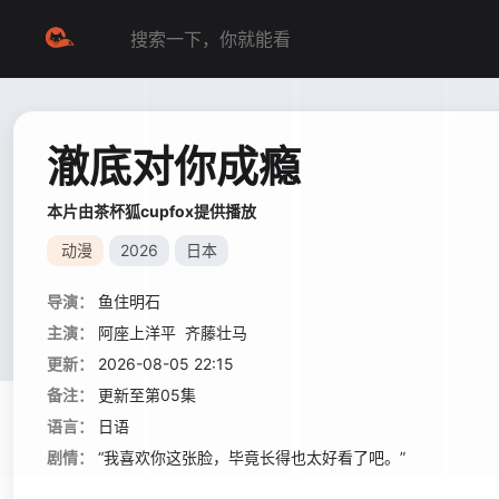
澈底对你成瘾
本片由茶杯狐cupfox提供播放
动漫
2026
日本
导演：
鱼住明石
主演：
阿座上洋平
齐藤壮马
更新：
2026-08-05 22:15
备注：
更新至第05集
语言：
日语
剧情：
“我喜欢你这张脸，毕竟长得也太好看了吧