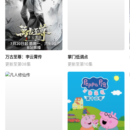
万古至尊：李云霄传
掌门低调点
更新至第08集
更新至第10集