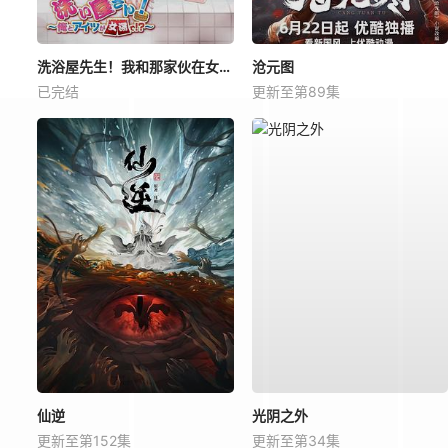
洗浴屋先生！我和那家伙在女浴池！？
沧元图
已完结
更新至第89集
仙逆
光阴之外
更新至第152集
更新至第34集