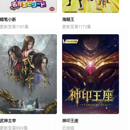
蜡笔小新
海贼王
更新至第1181集
更新至第1172集
武神主宰
神印王座
更新至第680集
已完结