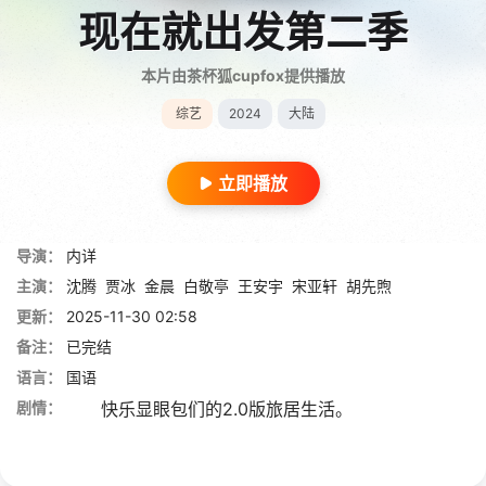
现在就出发第二季
本片由茶杯狐cupfox提供播放
综艺
2024
大陆
立即播放
导演：
内详
主演：
沈腾
贾冰
金晨
白敬亭
王安宇
宋亚轩
胡先煦
更新：
2025-11-30 02:58
备注：
已完结
语言：
国语
剧情：
快乐显眼包们的2.0版旅居生活
。